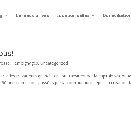
g
Bureaux privés
Location salles
Domiciliatio
nous!
resse
,
Témoignages
,
Uncategorized
le les travailleurs qui habitent ou transitent par la capitale wallonne
de 90 personnes sont passées par la communauté depuis la création. 