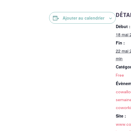
DÉTA
Ajouter au calendrier
Début :
18 mai 
Fin :
22 mai 
min
Catégo
Free
Évènem
cowallo
semaine
cowork
Site :
www.co