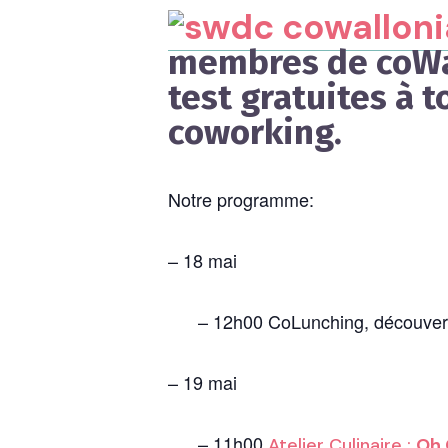
membres de
coWa
test gratuites
à t
coworking
.
Notre programme:
– 18 mai
– 12h00 CoLunching, découverte
– 19 mai
– 11h00
Atelier Culinaire :
Oh 