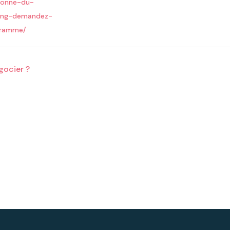
lonne-du-
ing-demandez-
gramme/
ocier ?