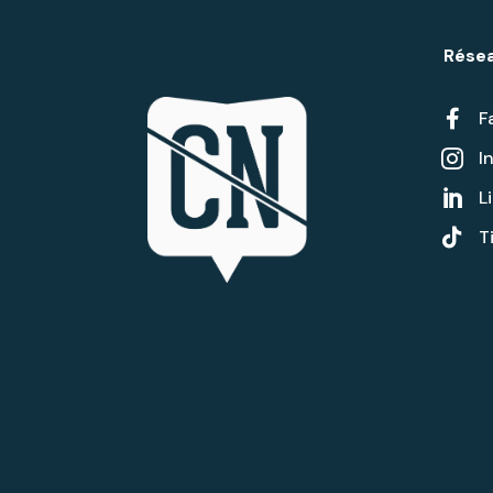
Résea

F
I

L


T