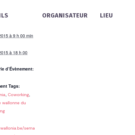
ILS
ORGANISATEUR
LIEU
2015 à 9 h 00 min
2015 à 18 h 00
rie d’Évènement:
ent Tags:
,
,
nia
Coworking
 wallonne du
ing
wallonia.be/sema