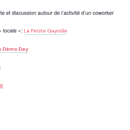
 et discussion autour de l’activité d’un coworker
« locale »:
La Petite Gayoûle
p
Démo Day
:
ng