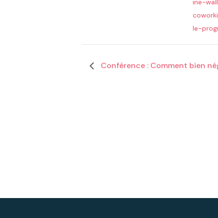
ine-wal
cowork
le-pro
Conférence : Comment bien nég