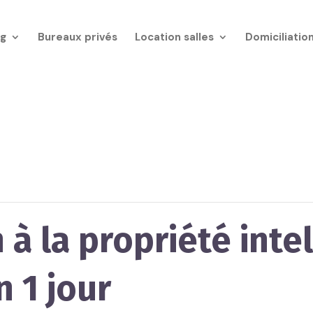
g
Bureaux privés
Location salles
Domiciliatio
 à la propriété intel
 1 jour