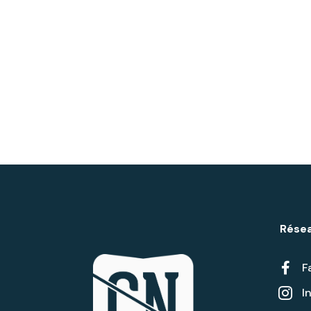
Résea

F
I
