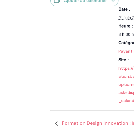
Ajouter au calendrier
Date :
21 juin 
Heure :
8 h 30 m
Catégo
Payant
Site :
https:/
ation.b
option
ask=dis
_calen
Formation Design Innovation : i