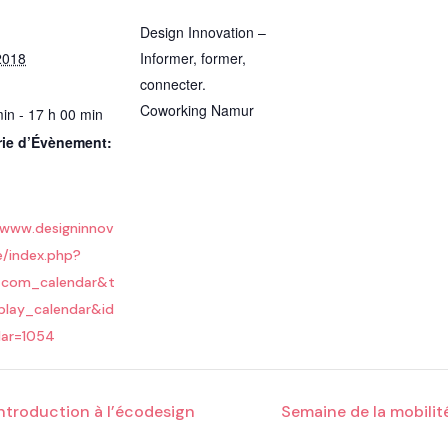
Design Innovation –
2018
Informer, former,
connecter.
Coworking Namur
in - 17 h 00 min
rie d’Évènement:
/www.designinnov
e/index.php?
=com_calendar&t
play_calendar&id
dar=1054
ntroduction à l’écodesign
Semaine de la mobilité