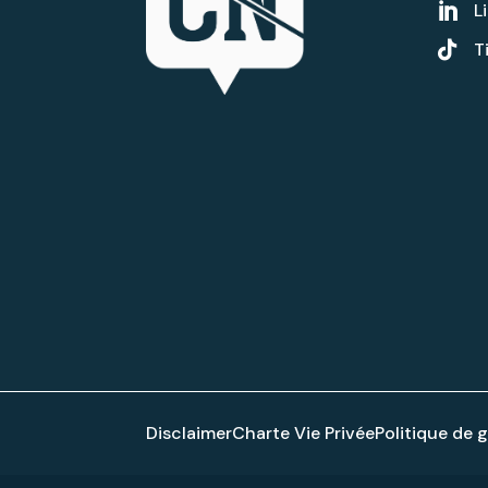
L


T
Disclaimer
Charte Vie Privée
Politique de 