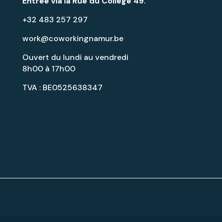
Entrée via la
Rue du Collège 49
.
+32 483 257 297
work@coworkingnamur.be
Ouvert du lundi au vendredi
8h00 à 17h00
TVA : BE0525638347