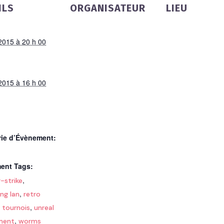
ILS
ORGANISATEUR
LIEU
t 2015 à 20 h 00
t 2015 à 16 h 00
rie d’Évènement:
ent Tags:
,
-strike
,
ng lan
retro
,
,
tournois
unreal
,
ment
worms