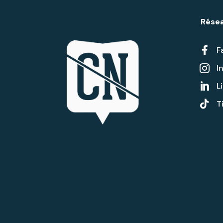
Résea

F
I

L


T