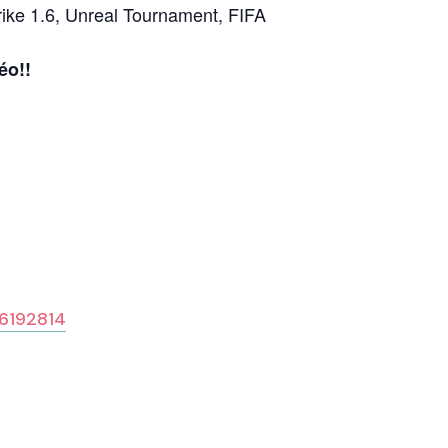
trike 1.6, Unreal Tournament, FIFA
éo!!
36192814