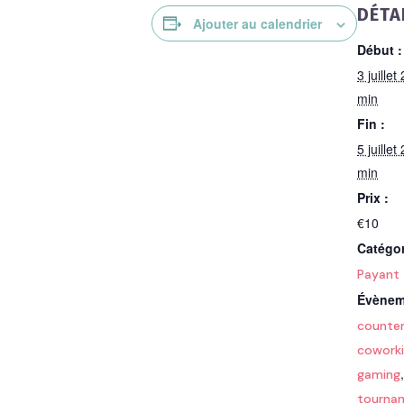
DÉTA
Ajouter au calendrier
Début :
3 juille
min
Fin :
5 juille
min
Prix :
€10
Catégo
Payant
Évènem
counter
coworki
gaming
tourna