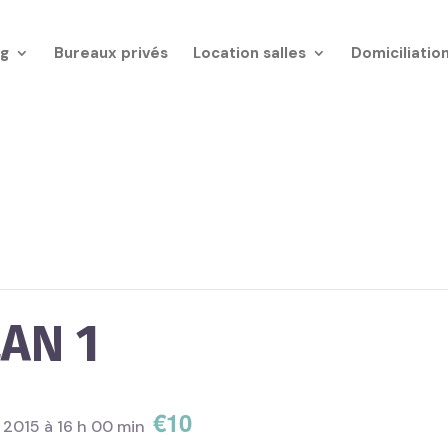
g
Bureaux privés
Location salles
Domiciliatio
AN 1
€10
et 2015 à 16 h 00 min