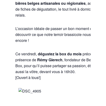
bières belges artisanales ou régionales
, accompag
de fiches de dégustation, le tout livré à domicile ou en
relais.
L’occasion idéale de passer un bon moment entre ami
découvrir ce que notre terroir brassicole nous cache
encore !
Ce vendredi,
dégustez la box du mois
précédent en
présence de
Rémy Gierech
, fondateur de Belgian Be
Box, pour qu’il puisse partager sa passion, étant peut-
aussi la vôtre, devant vous à 16h30.
[Ouvert à tous!]