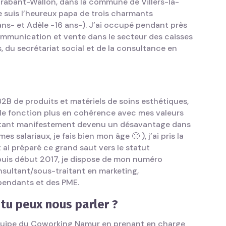
Brabant-Wallon, dans la commune de Villers-la-
Je suis l’heureux papa de trois charmants
ans- et Adèle -16 ans-). J’ai occupé pendant près
ommunication et vente dans le secteur des caisses
 du secrétariat social et de la consultance en
2B de produits et matériels de soins esthétiques,
lle fonction plus en cohérence avec mes valeurs
e étant manifestement devenu un désavantage dans
es salariaux, je fais bien mon âge 🙁 ), j’ai pris la
ai préparé ce grand saut vers le statut
puis début 2017, je dispose de mon numéro
onsultant/sous-traitant en marketing,
pendants et des PME.
tu peux nous parler ?
l’équipe du Coworking Namur en prenant en charge