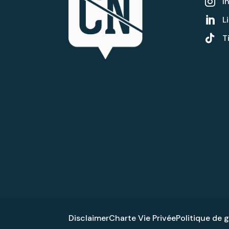
I

L


T
Disclaimer
Charte Vie Privée
Politique de 