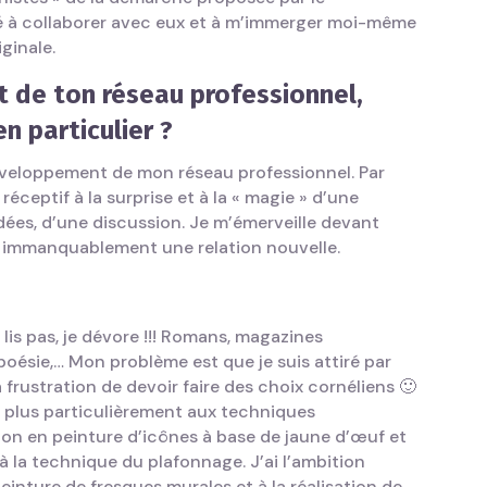
é à collaborer avec eux et à m’immerger moi-même
ginale.
 de ton réseau professionnel,
n particulier ?
développement de mon réseau professionnel. Par
éceptif à la surprise et à la « magie » d’une
ées, d’une discussion. Je m’émerveille devant
e immanquablement une relation nouvelle.
ne lis pas, je dévore !!! Romans, magazines
 poésie,… Mon problème est que je suis attiré par
frustration de devoir faire des choix cornéliens 🙂
t plus particulièrement aux techniques
ation en peinture d’icônes à base de jaune d’œuf et
 la technique du plafonnage. J’ai l’ambition
peinture de fresques murales et à la réalisation de