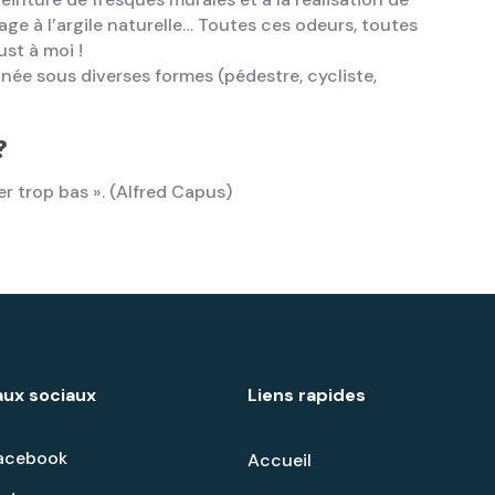
sage à l’argile naturelle… Toutes ces odeurs, toutes
st à moi !
nnée sous diverses formes (pédestre, cycliste,
?
ser trop bas ». (Alfred Capus)
ux sociaux
Liens rapides
acebook
Accueil