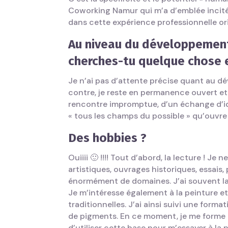
Coworking Namur qui m’a d’emblée incit
dans cette expérience professionnelle ori
Au niveau du développement
cherches-tu quelque
chose e
Je n’ai pas d’attente précise quant au 
contre, je reste en permanence ouvert et r
rencontre impromptue, d’un échange d’id
« tous les champs du possible » qu’ouvr
Des hobbies ?
Ouiiii 🙂 !!!! Tout d’abord, la lecture ! Je 
artistiques, ouvrages historiques, essais,
énormément de domaines. J’ai souvent la 
Je m’intéresse également à la peinture e
traditionnelles. J’ai ainsi suivi une form
de pigments. En ce moment, je me forme à
d’utiliser cette base pour m’essayer à la 