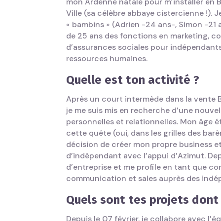
mon Ardenne natale pour m’installer en 
Ville (sa célèbre abbaye cistercienne !). 
« bambins » (Adrien -24 ans-, Simon -21 
de 25 ans des fonctions en marketing, c
d’assurances sociales pour indépendants,
ressources humaines.
Quelle est ton activité ?
Après un court intermède dans la vente B
je me suis mis en recherche d’une nouve
personnelles et relationnelles. Mon âg
cette quête (oui, dans les grilles des barèm
décision de créer mon propre business et 
d’indépendant avec l’appui d’Azimut. De
d’entreprise et me profile en tant que c
communication et sales auprès des indé
Quels sont tes projets dont 
Depuis le 07 février, je collabore avec 