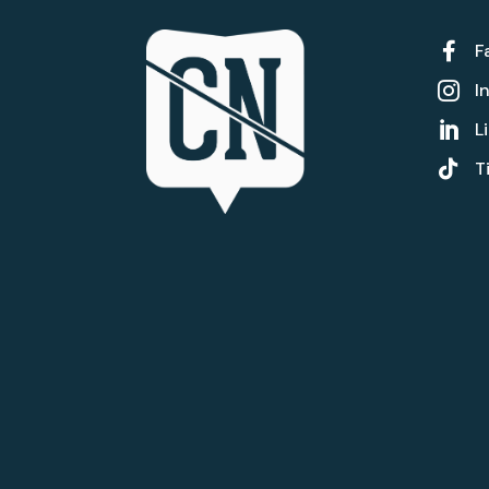

F
I

L


T