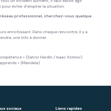
tout un incident survient, il faut savoir agir
our éviter d’empirer la situation.
réseau professionnel, cherchez-vous quelque
ours enrichissant. Dans chaque rencontre, il y a
endre, une info à donner.
incompétence » (Salvor Hardin / Isaac Azimov)
j’apprends » (Mandela)
ux sociaux
Liens rapides