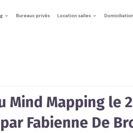
g
Bureaux privés
Location salles
Domiciliatio
u Mind Mapping le 
par Fabienne De Br