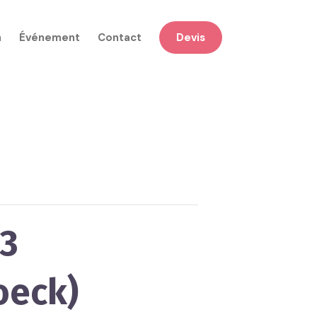
n
Événement
Contact
Devis
23
oeck)