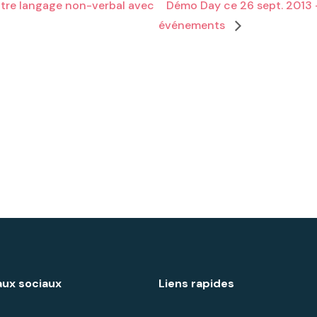
otre langage non-verbal avec
Démo Day ce 26 sept. 2013 
événements
ux sociaux
Liens rapides