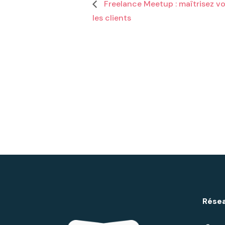
Freelance Meetup : maîtrisez v
les clients
Résea