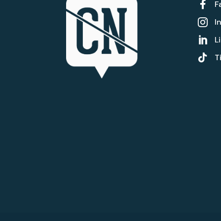

F
I

L


T