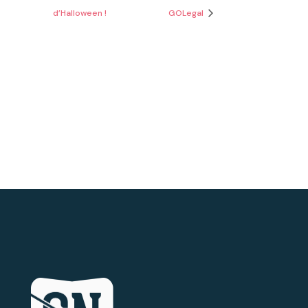
d’Halloween !
GOLegal