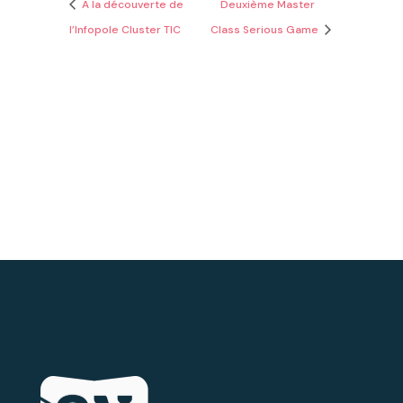
A la découverte de
Deuxième Master
l’Infopole Cluster TIC
Class Serious Game