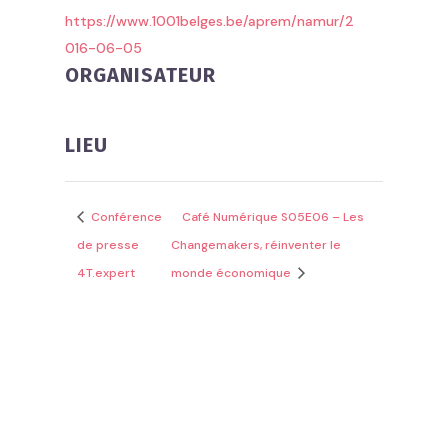
https://www.1001belges.be/aprem/namur/2
016-06-05
ORGANISATEUR
LIEU
Conférence
Café Numérique S05E06 – Les
de presse
Changemakers, réinventer le
4T.expert
monde économique