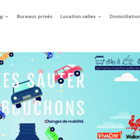
g
Bureaux privés
Location salles
Domiciliatio