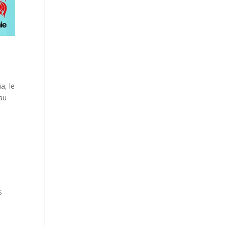
a, le
eau
s