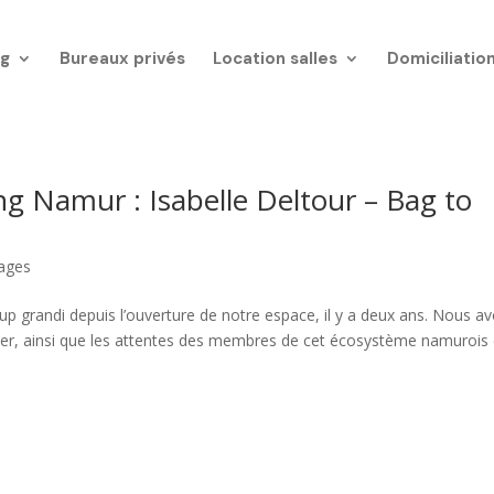
g
Bureaux privés
Location salles
Domiciliatio
Namur : Isabelle Deltour – Bag to
ages
randi depuis l’ouverture de notre espace, il y a deux ans. Nous a
er, ainsi que les attentes des membres de cet écosystème namurois