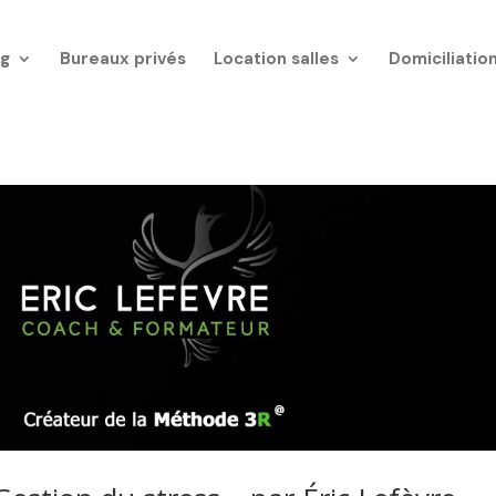
g
Bureaux privés
Location salles
Domiciliatio