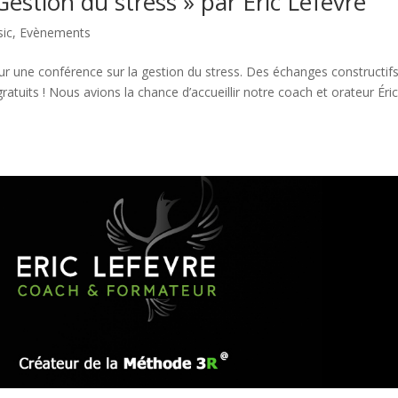
estion du stress » par Éric Lefèvre
sic
,
Evènements
r une conférence sur la gestion du stress. Des échanges constructifs
gratuits ! Nous avions la chance d’accueillir notre coach et orateur Éri