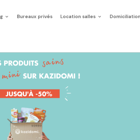
g
Bureaux privés
Location salles
Domiciliatio