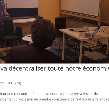
 va décentraliser toute notre économi
nts
,
Our Blog
mur une rencontre-débat passionnante consacrée à l’essor de la
cipants fut l’occasion de prendre conscience de l’extraordinaire impac