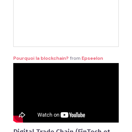
Pourquoi la blockchain?
from
Epseelon