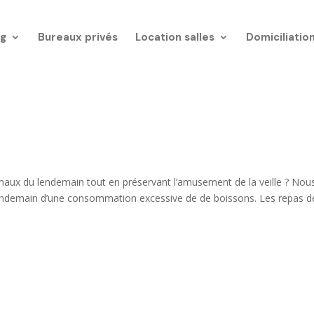
g
Bureaux privés
Location salles
Domiciliatio
 maux du lendemain tout en préservant l’amusement de la veille ? Nou
lendemain d’une consommation excessive de de boissons. Les repas d