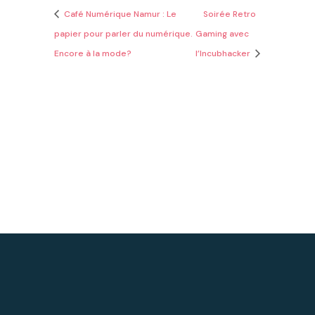
Café Numérique Namur : Le
Soirée Retro
papier pour parler du numérique.
Gaming avec
Encore à la mode?
l’Incubhacker