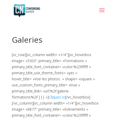
Galeries
[vc_row][vc_column width= »1/4″][vc_hoverbox
image= »5303″ primary_title= »Formations »
primary_title_font_container= »color:%23ffffff »
primary_title_use_theme_fonts= »yes »
hover_title= »Voir les photos » shape= »square »
use_custom_fonts_primary_title= »true »
primary_title_link= »url:%2Fgalerie-
formations%2F||| »]
Cliquez ici
[/vc_hoverbox]
[/vc_column][vc_column width= »1/4″][vc_hoverbox
image= »6877″ primary_title= »Evènements »
primary_title_font_container= »color:%23ffffff »