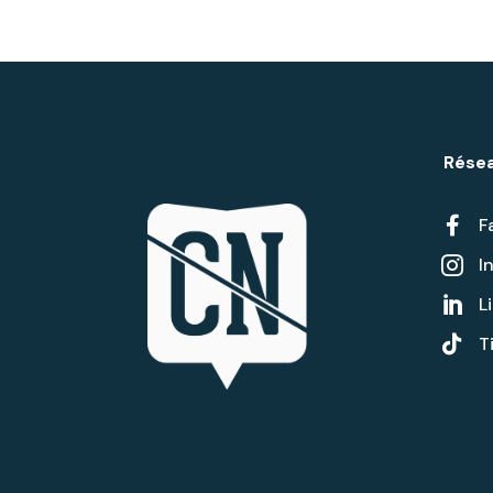
Résea

F
I

L


T