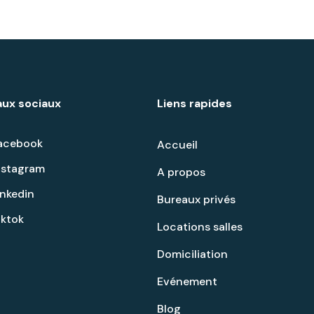
ux sociaux
Liens rapides
acebook
Accueil
nstagram
A propos
inkedin
Bureaux privés
iktok
Locations salles
Domiciliation
Evénement
Blog