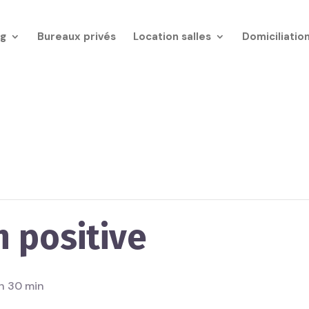
g
Bureaux privés
Location salles
Domiciliatio
n positive
 h 30 min