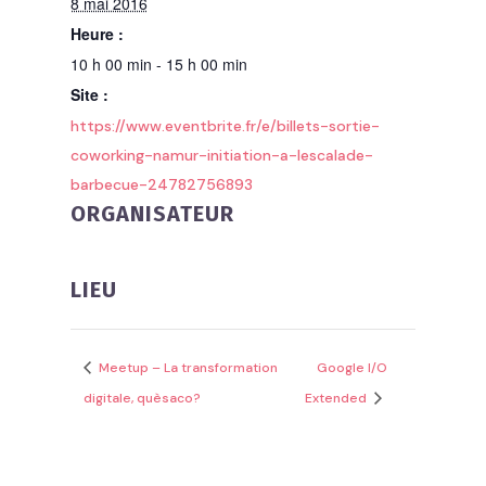
8 mai 2016
Heure :
10 h 00 min - 15 h 00 min
Site :
https://www.eventbrite.fr/e/billets-sortie-
coworking-namur-initiation-a-lescalade-
barbecue-24782756893
ORGANISATEUR
LIEU
Meetup – La transformation
Google I/O
digitale, quèsaco?
Extended