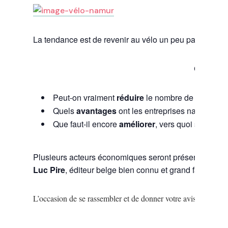
La tendance est de revenir au vélo un peu partout dans 
Qu’en es
Peut-on vraiment
réduire
le nombre de camions et
Quels
avantages
ont les entreprises namuroises 
Que faut-il encore
améliorer
, vers quoi se dirige
Plusieurs acteurs économiques seront présents pour p
Luc Pire
, éditeur belge bien connu et grand fan de la p
L’occasion de se rassembler et de donner votre avis et vos idé