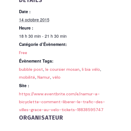
DÉTAILS
Date :
14 octobre 2015
Heure :
18 h 30 min - 21 h 30 min
Catégorie d’Évènement:
Free
Évènement Tags:
,
,
,
bubble post
le coursier mosan
li bia vélo
,
,
mobilité
Namur
vélo
Site :
https://www.eventbrite.com/e/namur-a-
bicyclette-comment-liberer-le-trafic-des-
villes-grace-au-velo-tickets-18838595747
ORGANISATEUR