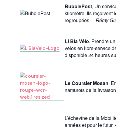
BubblePost
, Un service à vélo s
kilomètre. Ils reçoivent les marcha
regroupées. –
Rémy Giérech
Li Bia Vélo
. Prendre un vélo dan
vélos en libre-service de Namur es
disponible 24 heures sur 24 et 7 
Le Coursier Mosan
. Entreprise 
namurois de la livraison à vélo! –
L’échevine de la Mobilité de
la V
années et pour le futur. –
Patrici