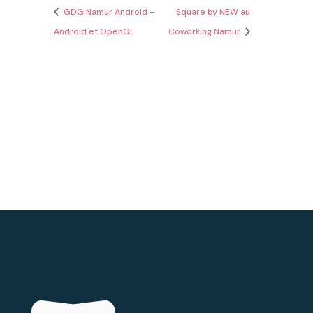
GDG Namur Android –
Square by NEW au
Android et OpenGL
Coworking Namur