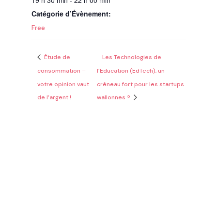
19 h 30 min - 22 h 00 min
Catégorie d’Évènement:
Free
Étude de
Les Technologies de
consommation –
l’Education (EdTech), un
votre opinion vaut
créneau fort pour les startups
de l’argent !
wallonnes ?