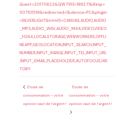
Quest=20170622&QW7913=189271&Resp=
507101519&redirected=1&device=PC&plugin
=SILVERLIGHT&html5=CANVAS,AUDIO,AUDIO
_MP3,AUDIO_WAV,AUDIO_M4A,VIDEO,VIDEO
_H264,LOCALSTORAGE,WEBWORKERS,OFFLI
NEAPP,GEOLOCATION,INPUT_SEARCH,INPUT_
NUMBER,INPUT_RANGE,INPUT_TEL,INPUT_URL
,INPUT_EMAIL,PLACEHOLDER,AUTOFOCUS,HIS
TORY
Étude de
Étude de
consommation – votre
consommation – votre
opinion vaut de l’argent !
opinion vaut de l’argent !