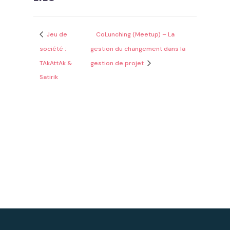
Jeu de
CoLunching (Meetup) – La
société :
gestion du changement dans la
TAkAttAk &
gestion de projet
Satirik