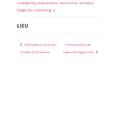
,
,
,
cowallonia
événement
rencontre
semaine
,
belge du coworking
y
LIEU
GDG Namur Android –
Présentation de
Gradle et Firebase
l’agenda Happy Flow