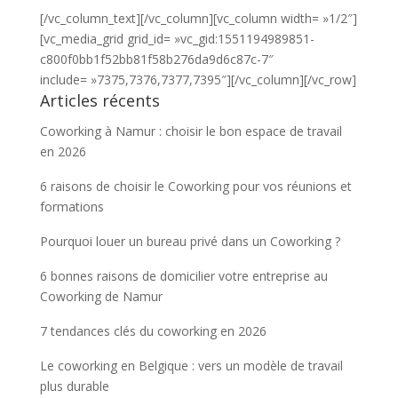
[/vc_column_text][/vc_column][vc_column width= »1/2″]
[vc_media_grid grid_id= »vc_gid:1551194989851-
c800f0bb1f52bb81f58b276da9d6c87c-7″
include= »7375,7376,7377,7395″][/vc_column][/vc_row]
Articles récents
Coworking à Namur : choisir le bon espace de travail
en 2026
6 raisons de choisir le Coworking pour vos réunions et
formations
Pourquoi louer un bureau privé dans un Coworking ?
6 bonnes raisons de domicilier votre entreprise au
Coworking de Namur
7 tendances clés du coworking en 2026
Le coworking en Belgique : vers un modèle de travail
plus durable