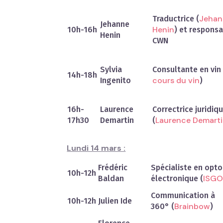
Jehan
Traductrice (
Jehanne
Henin
10h-16h
) et respons
Henin
CWN
Sylvia
Consultante en vin 
14h-18h
cours du vin
Ingenito
)
16h-
Laurence
Correctrice juridiq
Laurence Demart
17h30
Demartin
(
Lundi 14 mars :
Frédéric
Spécialiste en opto
10h-12h
ISG
Baldan
électronique (
Communication à
10h-12h
Julien Ide
Brainbow
360° (
)