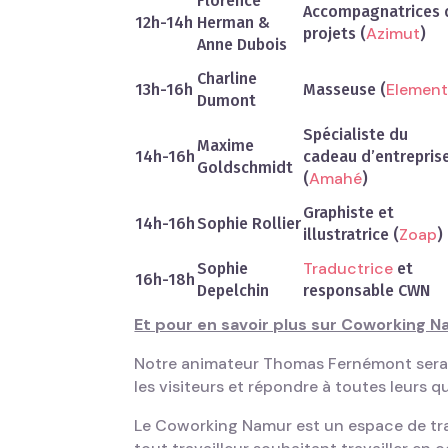
Florence
Accompagnatrices 
12h-14h
Herman &
Azimut
projets (
)
Anne Dubois
Charline
Elemen
13h-16h
Masseuse (
Dumont
Spécialiste du
Maxime
14h-16h
cadeau d’entrepris
Goldschmidt
Amahé
(
)
Graphiste et
14h-16h
Sophie Rollier
Zoap
illustratrice (
)
Traductrice
Sophie
et
16h-18h
Depelchin
responsable CWN
Et pour en savoir plus sur Coworking N
Notre animateur Thomas Fernémont sera qu
les visiteurs et répondre à toutes leurs 
Le Coworking Namur est un espace de trava