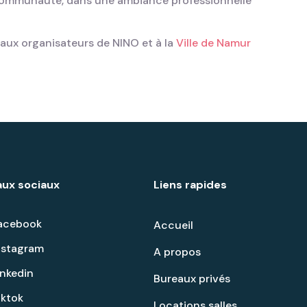
n communauté, dans une ambiance professionnelle
 aux organisateurs de NINO et à la
Ville de Namur
ux sociaux
Liens rapides
acebook
Accueil
nstagram
A propos
inkedin
Bureaux privés
iktok
Locations salles