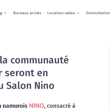
g
Bureaux privés
Location salles
Domiciliatio
 la communauté
 seront en
u Salon Nino
NINO
n namurois
, consacré à