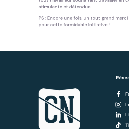
tout travailleur souhaitant travailler e
stimulante et détendue.
PS : Encore une fois, un tout grand merci
pour cette formidable initiative !
Résea

F
I

L


T