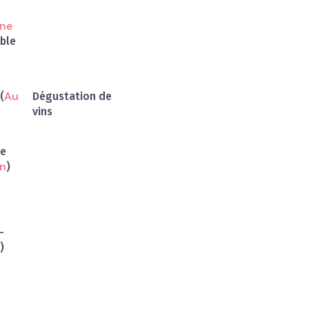
ne
able
Au
(
Dégustation de
vins
ue
in
)
-
O
)