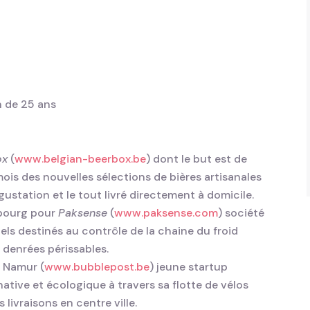
n de 25 ans
ox
(
www.belgian-beerbox.be
) dont le but est de
mois des nouvelles sélections de bières artisanales
station et le tout livré directement à domicile.
mbourg pour
Paksense
(
www.paksense.com
) société
ciels destinés au contrôle de la chaine du froid
 denrées périssables.
 Namur (
www.bubblepost.be
) jeune startup
native et écologique à travers sa flotte de vélos
 livraisons en centre ville.