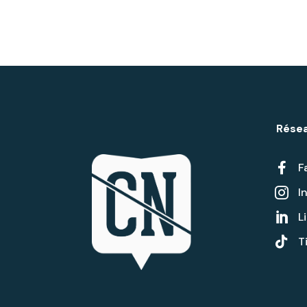
Résea

F
I

L


T