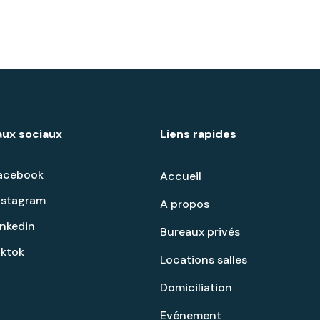
ux sociaux
Liens rapides
acebook
Accueil
nstagram
A propos
inkedin
Bureaux privés
iktok
Locations salles
Domiciliation
Evénement