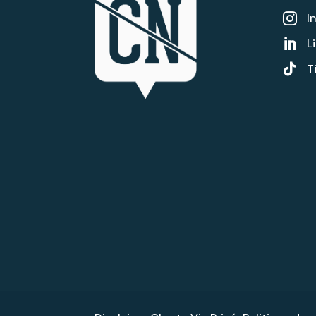
I

L


T