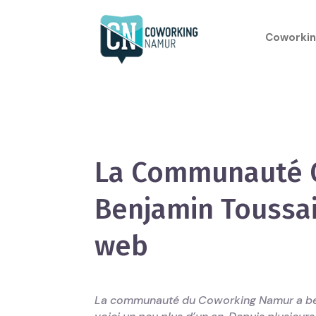
Coworkin
La Communauté 
Benjamin Toussa
web
La communauté du Coworking Namur a bea