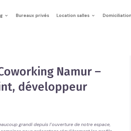
g
Bureaux privés
Location salles
Domiciliatio
Coworking Namur –
int, développeur
ucoup grandi depuis l’ouverture de notre espace,