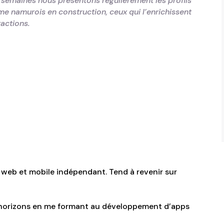
s semaines nous présentons régulièrement les profils
e namurois en construction, ceux qui l’enrichissent
ractions.
 web et mobile indépendant. Tend à revenir sur
s horizons en me formant au développement d’apps