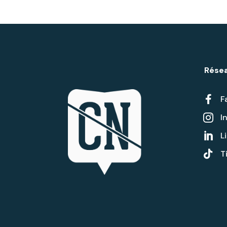
Résea

F
I

L


T