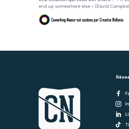
end up somewhere else » (David Campbel
Résea

F
I

L


T