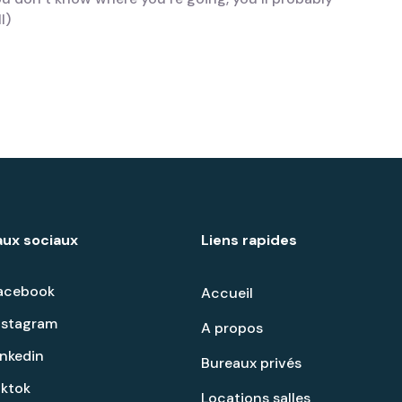
l)
ux sociaux
Liens rapides
acebook
Accueil
nstagram
A propos
inkedin
Bureaux privés
iktok
Locations salles