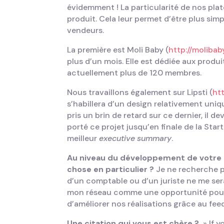
évidemment ! La particularité de nos pla
produit. Cela leur permet d’être plus simple
vendeurs.
La première est Moli Baby (
http://molibab
plus d’un mois. Elle est dédiée aux prod
actuellement plus de 120 membres.
Nous travaillons également sur Lipsti (
htt
s’habillera d’un design relativement uni
pris un brin de retard sur ce dernier, il 
porté ce projet jusqu’en finale de la St
meilleur
executive summary
.
Au niveau du développement de votre 
chose en particulier ?
Je ne recherche pa
d’un comptable ou d’un juriste ne me ser
mon réseau comme une opportunité pour
d’améliorer nos réalisations grâce au fe
Une citation qui vous est chère ?
» If y