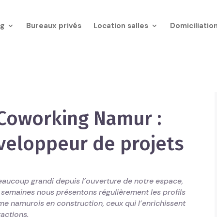
g
Bureaux privés
Location salles
Domiciliatio
oworking Namur :
veloppeur de projets
ucoup grandi depuis l’ouverture de notre espace,
s semaines nous présentons régulièrement les profils
e namurois en construction, ceux qui l’enrichissent
ractions.