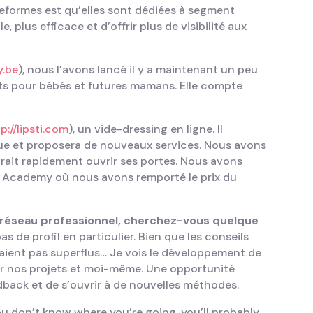
teformes est qu’elles sont dédiées à segment
, plus efficace et d’offrir plus de visibilité aux
y.be
), nous l’avons lancé il y a maintenant un peu
uits pour bébés et futures mamans. Elle compte
p://lipsti.com
), un vide-dressing en ligne. Il
que et proposera de nouveaux services. Nous avons
devrait rapidement ouvrir ses portes. Nous avons
art Academy où nous avons remporté le prix du
réseau professionnel, cherchez-vous quelque
s de profil en particulier. Bien que les conseils
aient pas superflus… Je vois le développement de
 nos projets et moi-même. Une opportunité
edback et de s’ouvrir à de nouvelles méthodes.
ou don’t know where you’re going, you’ll probably