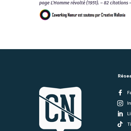
page L’Homme révolté (1951). – 82 citations 
Résea

F
I

L


T