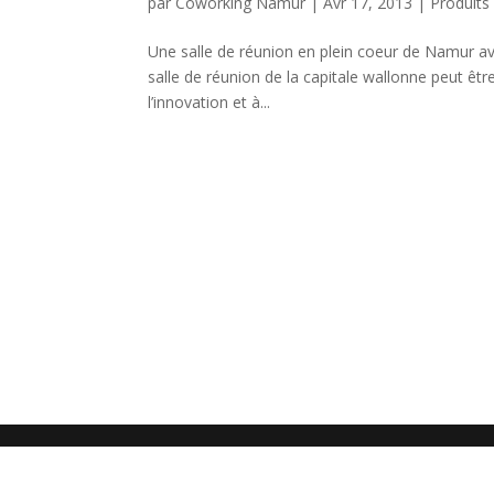
par
Coworking Namur
|
Avr 17, 2013
|
Produits
Une salle de réunion en plein coeur de Namur avec
salle de réunion de la capitale wallonne peut ê
l’innovation et à...