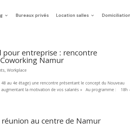
g
Bureaux privés
Location salles
Domiciliatio
pour entreprise : rencontre
au Coworking Namur
nts
,
Workplace
er 48 au 4e étage) une rencontre présentant le concept du Nouveau
en augmentant la motivation de vos salariés » Au programme : 18h 
de réunion au centre de Namur