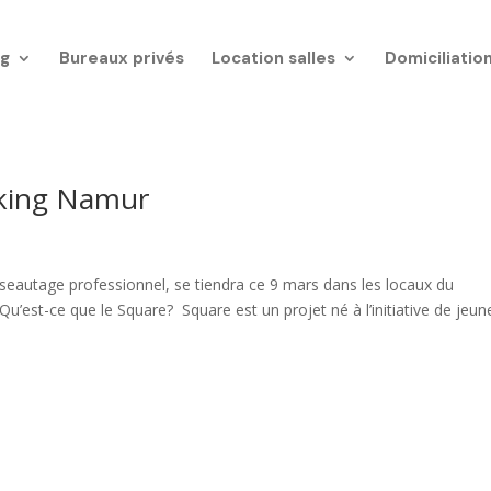
g
Bureaux privés
Location salles
Domiciliatio
king Namur
seautage professionnel, se tiendra ce 9 mars dans les locaux du
’est-ce que le Square? Square est un projet né à l’initiative de jeune