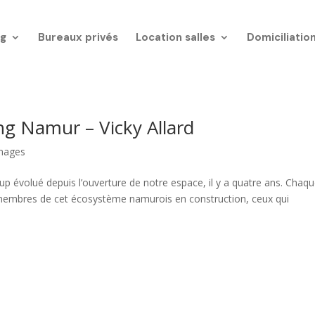
g
Bureaux privés
Location salles
Domiciliatio
 Namur – Vicky Allard
nages
volué depuis l’ouverture de notre espace, il y a quatre ans. Chaq
membres de cet écosystème namurois en construction, ceux qui