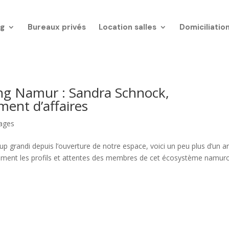
g
Bureaux privés
Location salles
Domiciliatio
g Namur : Sandra Schnock,
ent d’affaires
ages
andi depuis l’ouverture de notre espace, voici un peu plus d’un an
ement les profils et attentes des membres de cet écosystème namuro