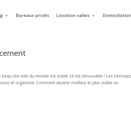
g
Bureaux privés
Location salles
Domiciliatio
ncement
 beau site web du monde est inutile s’il est introuvable ! Les internau
euse et organisée. Comment devenir meilleur et plus visible en