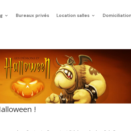
g
Bureaux privés
Location salles
Domiciliatio
Halloween !