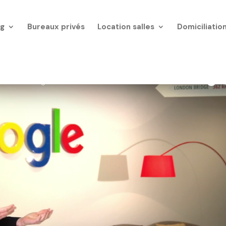
g
Bureaux privés
Location salles
Domiciliatio