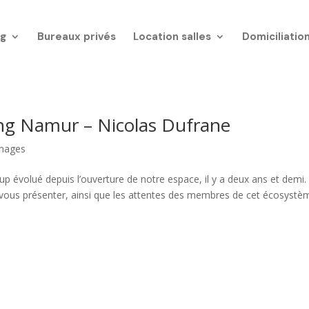
g
Bureaux privés
Location salles
Domiciliatio
g Namur – Nicolas Dufrane
nages
volué depuis l’ouverture de notre espace, il y a deux ans et demi.
vous présenter, ainsi que les attentes des membres de cet écosystè