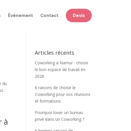
n
Événement
Contact
Devis
Articles récents
Coworking à Namur : choisir
le bon espace de travail en
2026
e du
6 raisons de choisir le
s :
Coworking pour vos réunions
et formations
Pourquoi louer un bureau
r à
privé dans un Coworking ?
6 bonnes raisons de