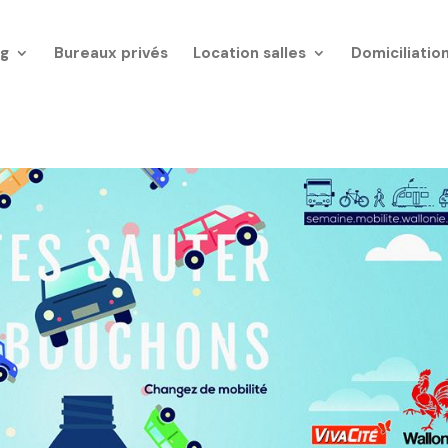
g
Bureaux privés
Location salles
Domiciliatio