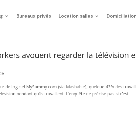
g
Bureaux privés
Location salles
Domiciliatio
ers avouent regarder la télévision 
ce
iteur de logiciel MySammy.com (via Mashable), quelque 43% des travail
ision pendant qu’ils travaillent. L’enquête ne précise pas si c’est...