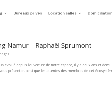
g
Bureaux privés
Location salles
Domiciliatio
g Namur – Raphaël Sprumont
nages
volué depuis l’ouverture de notre espace, il y a deux ans et demi.
vous présenter, ainsi que les attentes des membres de cet écosystè