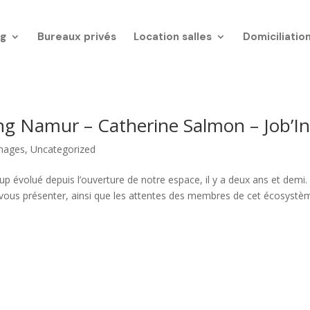
g
Bureaux privés
Location salles
Domiciliatio
 Namur – Catherine Salmon – Job’I
nages
,
Uncategorized
volué depuis l’ouverture de notre espace, il y a deux ans et demi.
vous présenter, ainsi que les attentes des membres de cet écosystè