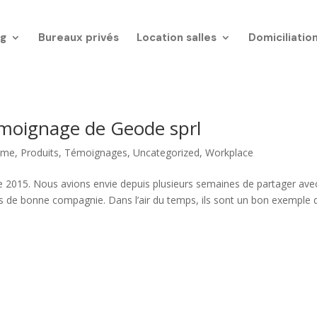
g
Bureaux privés
Location salles
Domiciliatio
Témoignage de Geode sprl
ème
,
Produits
,
Témoignages
,
Uncategorized
,
Workplace
 2015. Nous avions envie depuis plusieurs semaines de partager ave
ais de bonne compagnie. Dans l’air du temps, ils sont un bon exemple 