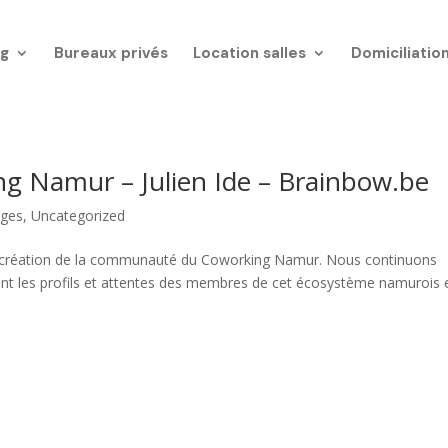
g
Bureaux privés
Location salles
Domiciliatio
 Namur – Julien Ide – Brainbow.be
ges
,
Uncategorized
a création de la communauté du Coworking Namur. Nous continuons
ent les profils et attentes des membres de cet écosystème namurois 