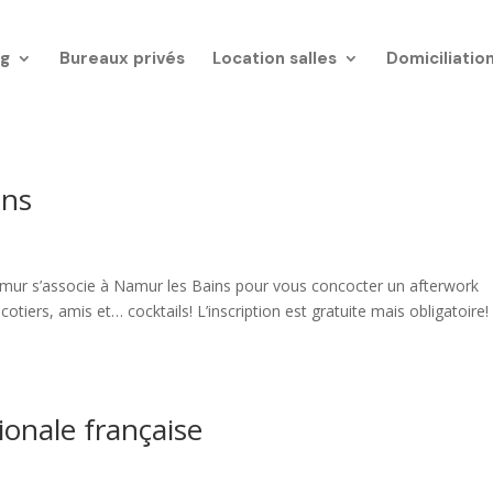
g
Bureaux privés
Location salles
Domiciliatio
ins
 Namur s’associe à Namur les Bains pour vous concocter un afterwork
tiers, amis et… cocktails! L’inscription est gratuite mais obligatoire!
ionale française